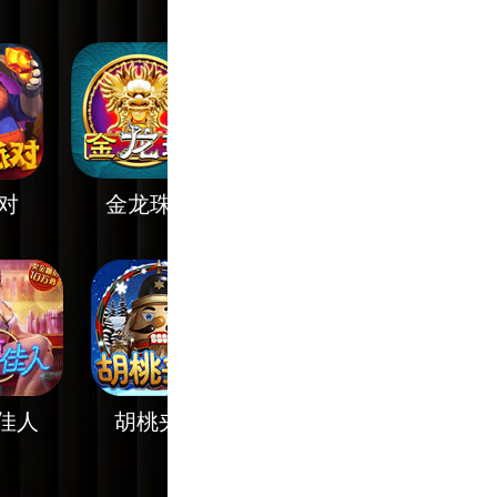
金龙珠
糖果碰碰乐
美人鱼
夜醉佳人
胡桃夹子
神奇宠物