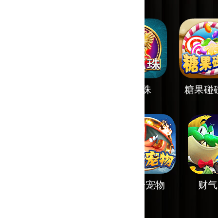
宝藏派对
金龙珠
糖果碰碰乐
夜醉佳人
胡桃夹子
神奇宠物