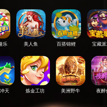
美人鱼
百搭锦鲤
宝藏派对
财气冲天
炼金工坊
美洲野牛